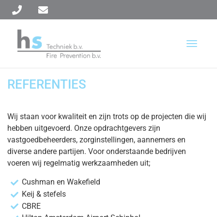
T
o
g
g
REFERENTIES
l
e
n
Wij staan voor kwaliteit en zijn trots op de projecten die wij
a
hebben uitgevoerd. Onze opdrachtgevers zijn
v
vastgoedbeheerders, zorginstellingen, aannemers en
i
diverse andere partijen. Voor onderstaande bedrijven
g
a
voeren wij regelmatig werkzaamheden uit;
t
Cushman en Wakefield
i
Keij & stefels
o
n
CBRE